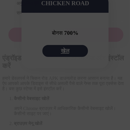
CHICKEN ROAD
अनुकूलित ऐप्लिकेशन
सप्ताहांत कैशबैक 10%
बोनस
700%
अभी खेलें
खेल
एंड्रॉइड पर चिकन रोड कैसे डाउनलोड और इंस्टॉल
करें
हमारे डेवलपर्स ने चिकन रोड APK डाउनलोड करना आसान बनाया है। यह
ऐप आपको आपके डिवाइस से सीधे असली पैसे वाले गेम्स तक पूरा एक्सेस देता
है। बस कुछ स्टेप्स में इसे इंस्टॉल करें।
कैसीनो वेबसाइट खोलें
अपने Chrome ब्राउज़र में आधिकारिक कैसीनो वेबसाइट खोलें।
कैसीनो साइट पर जाएं।
ब्राउज़र मेनू खोलें