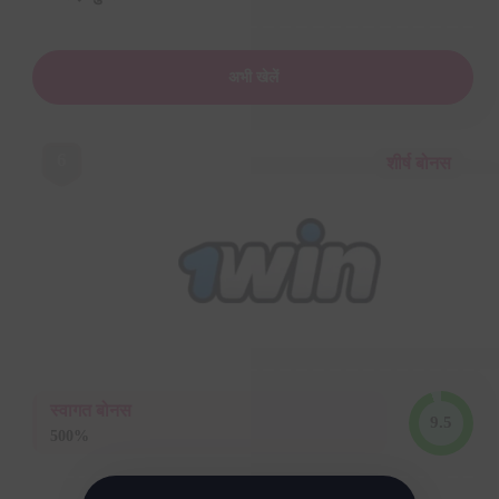
अभी खेलें
6
शीर्ष बोनस
स्वागत बोनस
9.5
500%