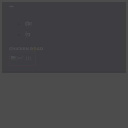
होम
ऐप
HI